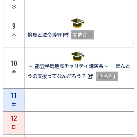
水
9
木
倫理と法令遵守
開催終了
10
～ 能登半島地震チャリティ講演会～ ほんと
金
うの支援ってなんだろう？
開催終了
11
土
12
日