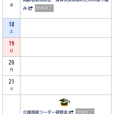
金
み
開催終了
18
土
19
日
20
月
21
火
介護技術リーダー研修会
開催終了