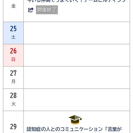
今いる仲間でうまくいく！チームビルディング
金
開催終了
25
土
26
日
27
月
28
火
29
認知症の人とのコミュニケーション「言葉が