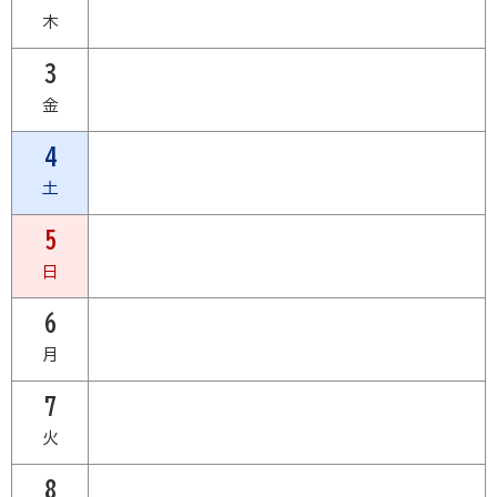
木
3
金
4
土
5
日
6
月
7
火
8